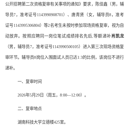
公开招聘
第二次
资格复审有关事项的通知》
要求
，陈佳鑫
（
男，辅
导员
7，准考证号
1143990908701
）、
唐青贤
（
女，辅导员
8，准考
证号
1143995306804
）
等
2名考生未按时参加现场资格复审，视为自
动放弃。按照应聘同一岗位笔试成绩排名先后,等额递补
肖凯龙
（男，
辅导员
7，准考证号
1143990500105）
进入第三次现场资格复
审环节。
辅导员
8岗位
入围面试人员已达
1:3的比例，该岗位不进行
递补
。
一、
复审
时间
202
6
年
5
月
29
日
（
周五，
8:00—12:00）。
二、复审地点
湖南科技大学
立德楼
425室。