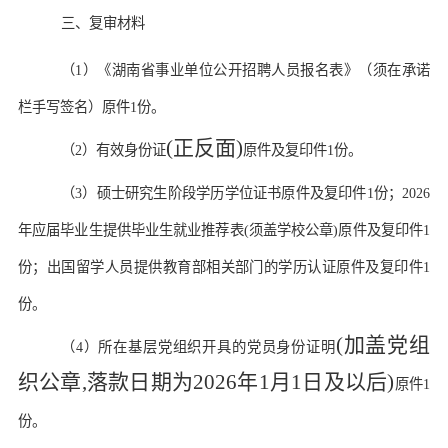
三、复审材料
（
1）
《湖南省事业单位公开招聘人员报名表》
（
须在承诺
栏手写签名
）原件
1份。
(正反面)
（
2）
有效身份证
原件及复印件
1份。
（
3）
硕士
研究生
阶段学历学位证书
原件及复印件
1份
；
2026
年应届毕业生提供毕业生就业推荐表(须盖学校公章)
原件及复印件
1
份
；出国留学人员提供教育部相关部门的学历认证
原件及复印件
1
份
。
(加盖党组
（
4）
所在基层党组织开具的党员身份证明
织公章,落款日期为2026年1月1日及以后)
原件
1
份。