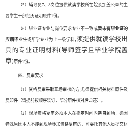
（
5）辅导员7、8岗位
提供就读学校所在院系加盖公章的主
要学生干部经历证明
原件
1份。
（
6）
毕业证专业与岗位要求专业不一致或
暂未有毕业证的
,须提供就读学校出
应届毕业生
或所学专业为上一级学科
具的专业证明材料(导师签字且毕业学院盖
章)
原件
1份
。
四、复审要求
（
1）资格复审采取现场审核的方式,
须提供相关材料原件及
复印件（
请提前按顺序装订，部分原件核对后归还）。
（
2）
现场资格复审必须本人在指定时间内亲自到场，确因
特殊原因本人不能到现场参加资格复审的，可委托其他人员提交材